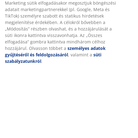
széles választékát találja nagyszerű áron.
Marketing sütik elfogadásakor megosztjuk böngészési
adatait marketingpartnerekkel (pl. Google, Meta és
TikTok) személyre szabott és statikus hirdetések
Remek ajánlatok
megjelenítése érdekében. A célokról bővebben a
„Módosítás” részben olvashat, és a hozzájárulását a
süti ikonra kattintva visszavonhatja. Az „Összes
elfogadása” gombra kattintva mindhárom célhoz
hozzájárul. Olvasson többet a
személyes adatok
10 000 Ft értékű JYSK ajándékkártyát
gyűjtéséről és feldolgozásáról
, valamint a
süti
nyerhet
szabályzatunkról
.
Járuljon hozzá ahhoz, hogy marketing anyagokat
kapjon a JYSK-től, beleértve a híreket, versenyeket,
inspirációkat és ajánlatokat, személyes adatai alapján
személyre szabott tartalommal. Ha hozzájárul a
marketing anyagok fogadásához, automatikusan részt
vesz a havi sorsoláson, amelyen egy 10 000 Ft értékű
JYSK ajándékkártyát sorsolunk ki.
A sorsolás feltételeit itt találja.