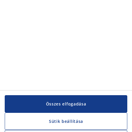
Kategóriák
Kategóriák
Vevőszolgálat
Vevőszolgálat
JYSK
JYSK
KÖZPONTI IRODA
JYSK követése
Összes elfogadása
Sütik beállítása