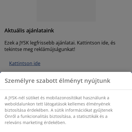
útorápolók és kiegészítők
ltéri világítás
epedők
gykeretek
lágítás
emping
uhásszekrények
gyalapok
áztartás
Aktuális ajánlataink
álószoba bútorok
gyrácsok
yerekszoba
Ezek a JYSK legfrissebb ajánlatai. Kattintson ide, és
yerek matracok
osási kiegészítők
tekintse meg reklámújságunkat!
yerekágyak
Kattintson ide
Személyre szabott élményt nyújtunk
A JYSK-nél sütiket és mobilazonosítókat használunk a
weboldalunkon tett látogatások kellemes élményének
biztosítása érdekében. A sütik információkat gyűjtenek
Remek ajánlatok
Önről a funkcionalitás biztosítása, a statisztikák és a
releváns marketing érdekében.
A JYSK-nél bútorok és lakberendezési kiegészítők